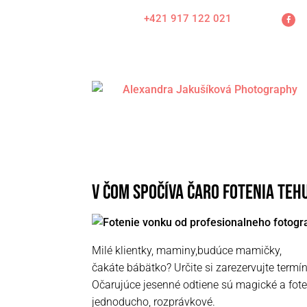
+421 917 122 021
V čom spočíva čaro fotenia teh
Milé klientky, maminy,budúce mamičky,
čakáte bábätko? Určite si zarezervujte termí
Očarujúce jesenné odtiene sú magické a foten
jednoducho, rozprávkové.