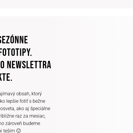
SEZÓNNE
FOTOTIPY.
HO NEWSLETTRA
KTE.
ujímavý obsah, ktorý
ko lepšie fotiť s bežne
tosveta, ako aj špeciálne
bližne raz za mesiac,
 no zároveň budeme
i teším 🙂