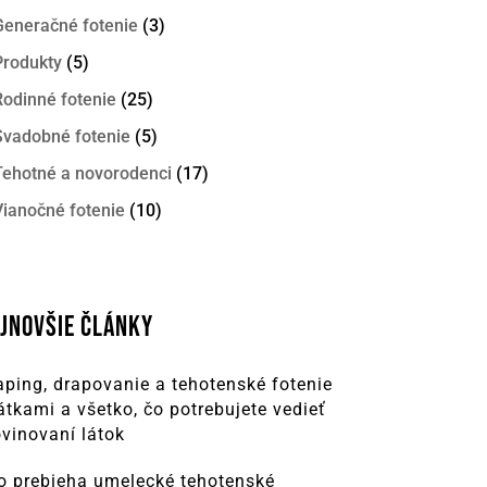
Generačné fotenie
(3)
Produkty
(5)
Rodinné fotenie
(25)
Svadobné fotenie
(5)
Tehotné a novorodenci
(17)
Vianočné fotenie
(10)
JNOVŠIE ČLÁNKY
aping, drapovanie a tehotenské fotenie
látkami a všetko, čo potrebujete vedieť
ovinovaní látok
o prebieha umelecké tehotenské