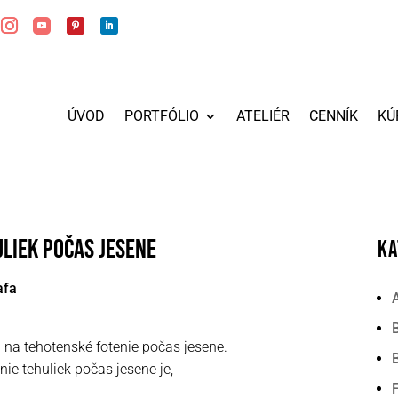
ÚVOD
PORTFÓLIO
ATELIÉR
CENNÍK
KÚ
uliek počas jesene
KA
A
B
n na tehotenské fotenie počas jesene.
ie tehuliek počas jesene je,
F