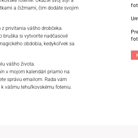
ľkovské fotenie. Ukážte svoj štýl a
fo
atkami a čižmami, čím dodáte svojim
Um
 z privítania vášho drobčeka.
Pr
 bruška si vytvoríte nadčasové
fo
 magického obdobia, kedykoľvek sa
lu vášho života.
rmín v mojom kalendári priamo na
šlete správu emailom. Rada vám
 k vášmu tehuľkovskému foteniu.