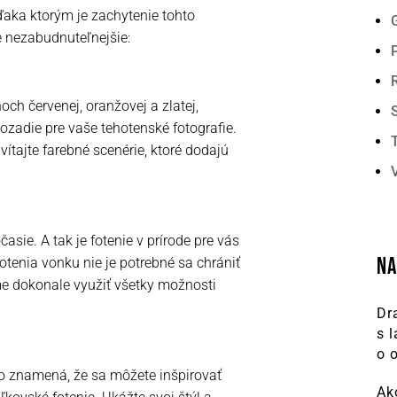
aka ktorým je zachytenie tohto
 nezabudnuteľnejšie:
ch červenej, oranžovej a zlatej,
ozadie pre vaše tehotenské fotografie.
ítajte farebné scenérie, ktoré dodajú
asie. A tak je fotenie v prírode pre vás
NA
otenia vonku nie je potrebné sa chrániť
e dokonale využiť všetky možnosti
Dr
s 
o 
o znamená, že sa môžete inšpirovať
Ak