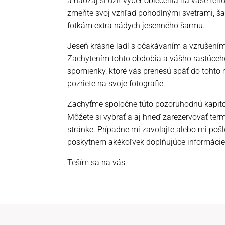
a naozaj si užiť výber oblečenia na vaše tehu
zmeňte svoj vzhľad pohodlnými svetrami, š
fotkám extra nádych jesenného šarmu.
Jeseň krásne ladí s očakávaním a vzrušením
Zachytením tohto obdobia a vášho rastúceho
spomienky, ktoré vás prenesú späť do tohto
pozriete na svoje fotografie.
Zachyťme spoločne túto pozoruhodnú kapito
Môžete si vybrať a aj hneď zarezervovať te
stránke. Prípadne mi zavolajte alebo mi po
poskytnem akékoľvek doplňujúce informácie
Teším sa na vás.