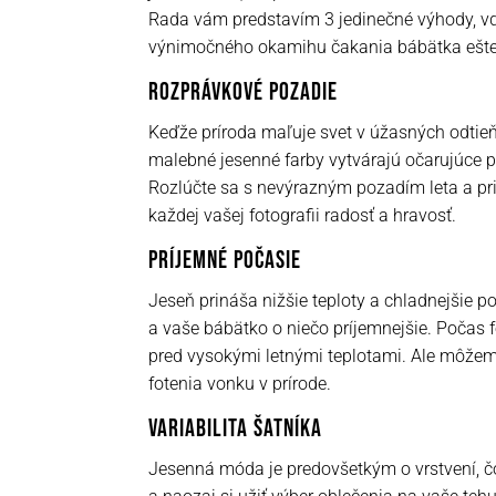
Rada vám predstavím 3 jedinečné výhody, vď
výnimočného okamihu čakania bábätka ešte
ROZPRÁVKOVÉ POZADIE
Keďže príroda maľuje svet v úžasných odtieňo
malebné jesenné farby vytvárajú očarujúce p
Rozlúčte sa s nevýrazným pozadím leta a priv
každej vašej fotografii radosť a hravosť.
PRÍJEMNÉ POČASIE
Jeseň prináša nižšie teploty a chladnejšie poč
a vaše bábätko o niečo príjemnejšie. Počas f
pred vysokými letnými teplotami. Ale môžem
fotenia vonku v prírode.
VARIABILITA ŠATNÍKA
Jesenná móda je predovšetkým o vrstvení, č