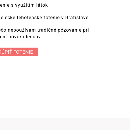
tenie s využitím látok
elecké tehotenské fotenie v Bratislave
ečo nepoužívam tradičné pózovanie pri
tení novorodencov
KÚPIŤ FOTENIE