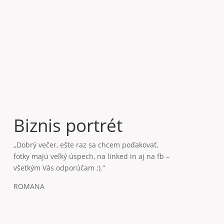
Biznis portrét
„Dobrý večer, ešte raz sa chcem poďakovať,
fotky majú veľký úspech, na linked in aj na fb –
všetkým Vás odporúčam ;).“
ROMANA
Rodinné fotenie
„Veľká vďaka za príjemný a profesionálny
prístup. Sme veľmi spokojní. Robíte svoju
prácu parádne, robte ju aj ďalej tak. Všetko
dobre Vám želáme, úprimne.“
MIRIAM