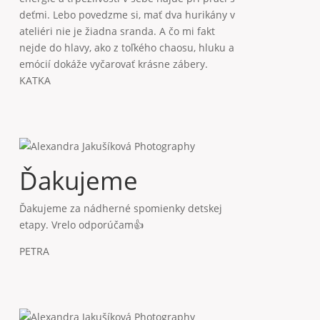
Ďakujeme
Ďakujeme za nádherné spomienky detskej
etapy. Vrelo odporúčam👍
PETRA
Viete to s deťmi
Fotenie s deťmi môže byť veľká výzva. Pani
fotografka je však veľmi trpezlivá, dokáže
zabaviť a zaujať aj menšie deti. Samotné
fotenie tak bolo príjemným zážitkom,
výsledkom ktorého sú krásne fotky.
KATKA