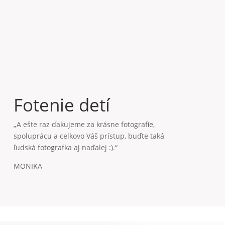
„A ešte raz ďakujeme za krásne fotografie,
spoluprácu a celkovo Váš prístup, buďte taká
ľudská fotografka aj naďalej :).“
MONIKA
Nezmeškajte žiadne
sezónne ponuky,
inšpirácie a fototipy.
Prihláste sa do
môjho newslettra a