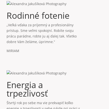
Energia a
trpezlivosť
Štvrtý rok po sebe ma vie prekvapiť koľko
energie a trpezlivosti v sebe nájde pri práci s
deťmi. Lebo povedzme si, mať dva hurikány v
ateliéri nie je žiadna sranda. A čo mi fakt
nejde do hlavy, ako z toľkého chaosu, hluku a
emócií dokáže vyčarovať krásne zábery.
KATKA