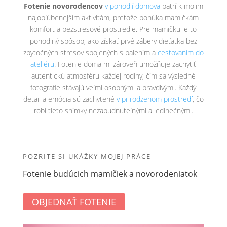
Fotenie novorodencov
v pohodlí domova
patrí k mojim
najobľúbenejším aktivitám, pretože ponúka mamičkám
komfort a bezstresové prostredie. Pre mamičku je to
pohodlný spôsob, ako získať prvé zábery dieťatka bez
zbytočných stresov spojených s balením a
cestovaním do
ateliéru
. Fotenie doma mi zároveň umožňuje zachytiť
autentickú atmosféru každej rodiny, čím sa výsledné
fotografie stávajú veľmi osobnými a pravdivými. Každý
detail a emócia sú zachytené
v prirodzenom prostredí
, čo
robí tieto snímky nezabudnuteľnými a jedinečnými.
POZRITE SI UKÁŽKY MOJEJ PRÁCE
Fotenie budúcich mamičiek a novorodeniatok
OBJEDNAŤ FOTENIE