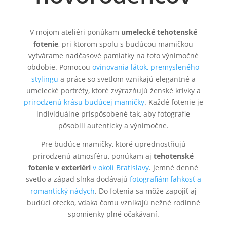
V mojom ateliéri ponúkam
umelecké tehotenské
fotenie
, pri ktorom spolu s budúcou mamičkou
vytvárame nadčasové pamiatky na toto výnimočné
obdobie. Pomocou
ovinovania látok, premysleného
stylingu
a práce so svetlom vznikajú elegantné a
umelecké portréty, ktoré zvýrazňujú ženské krivky a
prirodzenú krásu budúcej mamičky
. Každé fotenie je
individuálne prispôsobené tak, aby fotografie
pôsobili autenticky a výnimočne.
Pre budúce mamičky, ktoré uprednostňujú
prirodzenú atmosféru, ponúkam aj
tehotenské
fotenie v exteriéri
v okolí Bratislavy
. Jemné denné
svetlo a západ slnka dodávajú
fotografiám ľahkosť a
romantický nádych
. Do fotenia sa môže zapojiť aj
budúci otecko, vďaka čomu vznikajú nežné rodinné
spomienky plné očakávaní.