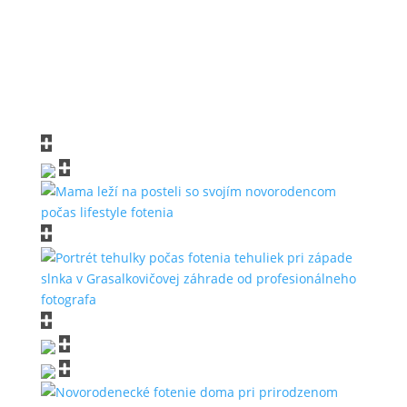
←
Pozrieť: Ateliérový portrét
Pozrieť: Rodinné fotenie
→