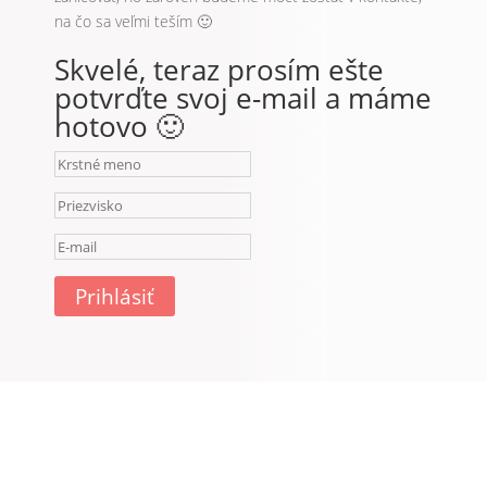
Prihlásiť
alexandrajakusikovaphotography