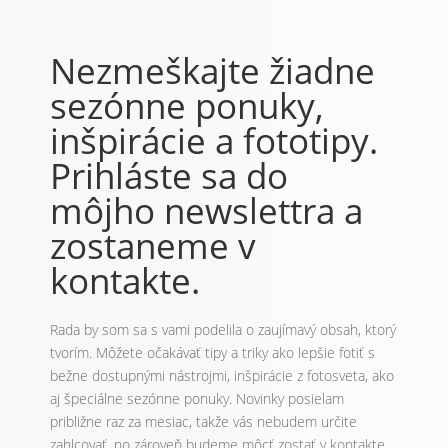
zostaneme v
kontakte.
Rada by som sa s vami podelila o zaujímavý obsah, ktorý
tvorím. Môžete očakávať tipy a triky ako lepšie fotiť s
bežne dostupnými nástrojmi, inšpirácie z fotosveta, ako
aj špeciálne sezónne ponuky. Novinky posielam
približne raz za mesiac, takže vás nebudem určite
zahlcovať, no zároveň budeme môcť zostať v kontakte,
na čo sa veľmi teším 🙂
Skvelé, teraz prosím ešte
potvrďte svoj e-mail a máme
hotovo 🙂