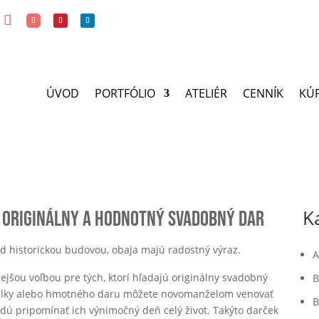
ÚVOD
PORTFÓLIO
ATELIÉR
CENNÍK
KÚP
K
e originálny a hodnotný svadobný dar
A
ejšou voľbou pre tých, ktorí hľadajú originálny svadobný
B
obálky alebo hmotného daru môžete novomanželom venovať
B
udú pripomínať ich výnimočný deň celý život. Takýto darček