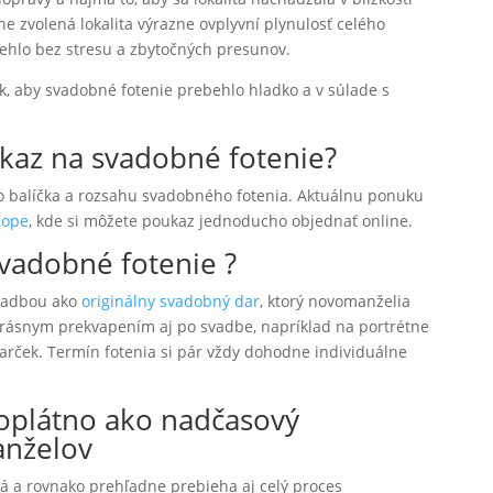
e zvolená lokalita výrazne ovplyvní plynulosť celého
ehlo bez stresu a zbytočných presunov.
 aby svadobné fotenie prebehlo hladko a v súlade s
ukaz na svadobné fotenie?
 balíčka a rozsahu svadobného fotenia.
Aktuálnu ponuku
hope
, kde si môžete poukaz jednoducho objednať online.
vadobné fotenie ?
svadbou ako
originálny svadobný dar
, ktorý novomanželia
krásnym prekvapením aj po svadbe, napríklad na portrétne
darček.
Termín fotenia si pár vždy dohodne individuálne
toplátno ako nadčasový
anželov
 a rovnako prehľadne prebieha aj celý proces