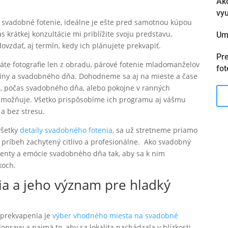
Ako
vyu
 svadobné fotenie, ideálne je ešte pred samotnou kúpou
s krátkej konzultácie mi priblížite svoju predstavu,
Ume
zdať, aj termín, kedy ich plánujete prekvapiť.
Pre
eláte fotografie len z obradu, párové fotenie mladomanželov
fo
stiny a svadobného dňa. Dohodneme sa aj na mieste a čase
, počas svadobného dňa, alebo pokojne v ranných
možňuje. Všetko prispôsobíme ich programu aj vášmu
a bez stresu.
všetky
detaily svadobného fotenia,
sa už stretneme priamo
h príbeh zachytený citlivo a profesionálne. Ako svadobný
enty a emócie svadobného dňa tak, aby sa k nim
koch.
a a jeho význam pre hladký
í prekvapenia je
výber vhodného miesta na svadobné
dopravy a najmä to, aby sa lokalita nachádzala v blízkosti