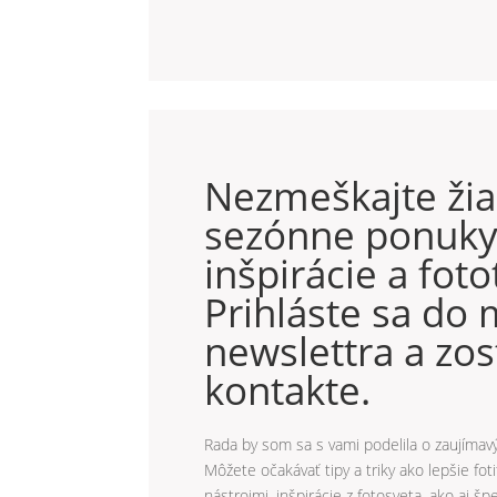
Nezmeškajte ži
sezónne ponuky
inšpirácie a foto
Prihláste sa do
newslettra a zo
kontakte.
Rada by som sa s vami podelila o zaujímavý
Môžete očakávať tipy a triky ako lepšie fo
nástrojmi, inšpirácie z fotosveta, ako aj 