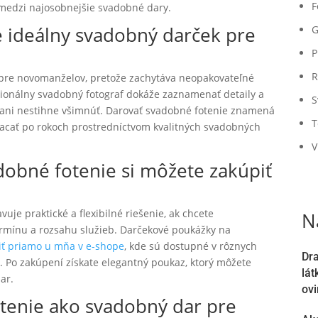
F
medzi najosobnejšie svadobné dary.
e ideálny svadobný darček pre
G
P
R
 pre novomanželov, pretože zachytáva neopakovateľné
onálny svadobný fotograf dokáže zaznamenať detaily a
S
 ani nestihne všimnúť. Darovať svadobné fotenie znamená
T
acať po rokoch prostredníctvom kvalitných svadobných
V
obné fotenie si môžete zakúpiť
je praktické a flexibilné riešenie, ak chcete
N
mínu a rozsahu služieb. Darčekové poukážky na
iť priamo u mňa v e-shope
, kde sú dostupné v rôznych
Dra
 Po zakúpení získate elegantný poukaz, ktorý môžete
lát
ar.
ovi
otenie ako svadobný dar pre