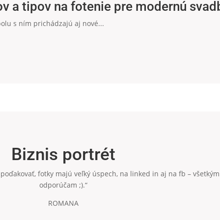
v a tipov na fotenie pre modernú svad
polu s ním prichádzajú aj nové...
Biznis portrét
poďakovať, fotky majú veľký úspech, na linked in aj na fb – všetkým
odporúčam ;).“
ROMANA