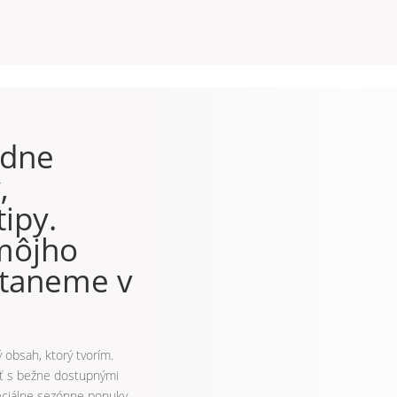
adne
,
tipy.
 môjho
staneme v
 obsah, ktorý tvorím.
tiť s bežne dostupnými
špeciálne sezónne ponuky.