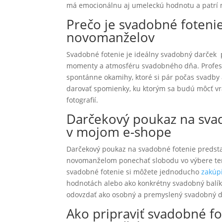
má emocionálnu aj umeleckú hodnotu a patrí 
Prečo je svadobné foteni
novomanželov
Svadobné fotenie je ideálny svadobný darček
momenty a atmosféru svadobného dňa. Profesi
spontánne okamihy, ktoré si pár počas svadby
darovať spomienky, ku ktorým sa budú môcť vr
fotografií.
Darčekový poukaz na svad
v mojom e-shope
Darčekový poukaz na svadobné fotenie predstavu
novomanželom ponechať slobodu vo výbere ter
svadobné fotenie si môžete jednoducho
zakúp
hodnotách alebo ako konkrétny svadobný balík.
odovzdať ako osobný a premyslený svadobný d
Ako pripraviť svadobné f