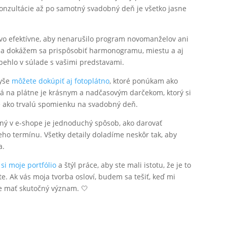
nzultácie až po samotný svadobný deň je všetko jasne
ovo efektívne, aby nenarušilo program novomanželov ani
 a dokážem sa prispôsobiť harmonogramu, miestu a aj
behlo v súlade s vašimi predstavami.
vyše
môžete dokúpiť aj fotoplátno
, ktoré ponúkam ako
ená na plátne je krásnym a nadčasovým darčekom, ktorý si
 ako trvalú spomienku na svadobný deň.
ý v e-shope je jednoduchý spôsob, ako darovať
eho termínu. Všetky detaily doladíme neskôr tak, aby
a.
 si moje portfólio
a štýl práce, aby ste mali istotu, že je to
e. Ak vás moja tvorba osloví, budem sa tešiť, keď mi
de mať skutočný význam. 🤍