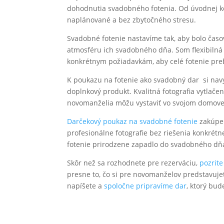
dohodnutia svadobného fotenia. Od úvodnej ko
naplánované a bez zbytočného stresu.
Svadobné fotenie nastavíme tak, aby bolo čas
atmosféru ich svadobného dňa. Som flexibilná
konkrétnym požiadavkám, aby celé fotenie pre
K poukazu na fotenie ako svadobný dar si na
doplnkový produkt. Kvalitná fotografia vytlač
novomanželia môžu vystaviť vo svojom domove
Darčekový poukaz na svadobné fotenie
zakúpen
profesionálne fotografie bez riešenia konkrétn
fotenie prirodzene zapadlo do svadobného dň
Skôr než sa rozhodnete pre rezerváciu,
pozrite
presne to, čo si pre novomanželov predstavujet
napíšete a
spoločne pripravíme dar
, ktorý bu