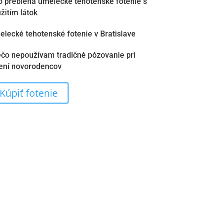
 prebieha umelecké tehotenské fotenie s
žitím látok
lecké tehotenské fotenie v Bratislave
čo nepoužívam tradičné pózovanie pri
tení novorodencov
Kúpiť fotenie