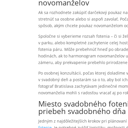
novomanželov
Ak sa rozhodnete zakúpiť darčekový poukaz na
stretnúť sa osobne alebo si aspoň zavolať. Poča
spôsob, akým chcete poukaz novomanželom odov
Spoločne si vyberieme rozsah fotenia – či si ž
v parku, alebo kompletné zachytenie celej ho
fotenia páru. Môže prebehnúť hneď po obrade
hodinách, ak to harmonogram novomanželov u
zámeru, aby prekvapenie prebehlo prirodzene 
Po osobnej konzultácii, počas ktorej doladíme 
v svadobný deň a postarám sa o to, aby bol ic
fotograf Bratislava zachytávam jedinečné mom
novomanželia mohli s radosťou vracať aj po ro
Miesto svadobného foteni
priebeh svadobného dňa
Jedným z najdôležitejších krokov pri plánovan
fotenie.
Je potrebné zvážiť logistiku, možnosti 