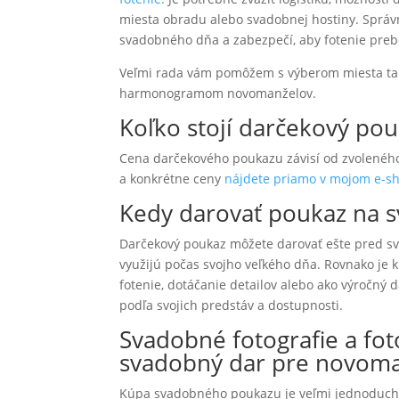
miesta obradu alebo svadobnej hostiny. Správn
svadobného dňa a zabezpečí, aby fotenie preb
Veľmi rada vám pomôžem s výberom miesta tak,
harmonogramom novomanželov.
Koľko stojí darčekový po
Cena darčekového poukazu závisí od zvoleného
a konkrétne ceny
nájdete priamo v mojom e-s
Kedy darovať poukaz na s
Darčekový poukaz môžete darovať ešte pred 
využijú počas svojho veľkého dňa.
Rovnako je 
fotenie, dotáčanie detailov alebo ako výročný 
podľa svojich predstáv a dostupnosti.
Svadobné fotografie a fo
svadobný dar pre novom
Kúpa svadobného poukazu je veľmi jednoduchá